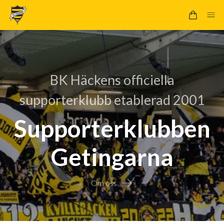
BK Häckens officiella
supporterklubb etablerad 2001
Supporterklubben
Getingarna
Om oss