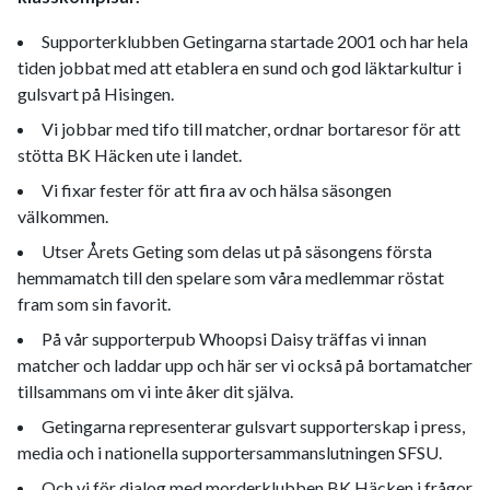
Supporterklubben Getingarna startade 2001 och har hela
tiden jobbat med att etablera en sund och god läktarkultur i
gulsvart på Hisingen.
Vi jobbar med tifo till matcher, ordnar bortaresor för att
stötta BK Häcken ute i landet.
Vi fixar fester för att fira av och hälsa säsongen
välkommen.
Utser Årets Geting som delas ut på säsongens första
hemmamatch till den spelare som våra medlemmar röstat
fram som sin favorit.
På vår supporterpub Whoopsi Daisy träffas vi innan
matcher och laddar upp och här ser vi också på bortamatcher
tillsammans om vi inte åker dit själva.
Getingarna representerar gulsvart supporterskap i press,
media och i nationella supportersammanslutningen SFSU.
Och vi för dialog med morderklubben BK Häcken i frågor