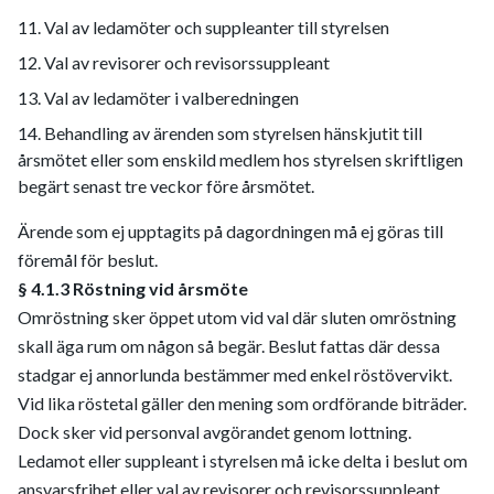
Val av ledamöter och suppleanter till styrelsen
Val av revisorer och revisorssuppleant
Val av ledamöter i valberedningen
Behandling av ärenden som styrelsen hänskjutit till
årsmötet eller som enskild medlem hos styrelsen skriftligen
begärt senast tre veckor före årsmötet.
Ärende som ej upptagits på dagordningen må ej göras till
föremål för beslut.
§ 4.1.3 Röstning vid årsmöte
Omröstning sker öppet utom vid val där sluten omröstning
skall äga rum om någon så begär. Beslut fattas där dessa
stadgar ej annorlunda bestämmer med enkel röstövervikt.
Vid lika röstetal gäller den mening som ordförande biträder.
Dock sker vid personval avgörandet genom lottning.
Ledamot eller suppleant i styrelsen må icke delta i beslut om
ansvarsfrihet eller val av revisorer och revisorssuppleant.