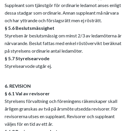
Suppleant som tjänstgör för ordinarie ledamot anses enligt
dessa stadgar som ordinarie. Annan suppleant må närvara
och har yttrande och förslagsrätt men ej rösträtt.
§ 5.6 Beslutsmässighet
Styrelsen är beslutsmässig om minst 2/3 av ledamöterna är
närvarande. Beslut fattas med enkel röstövervikt beräknat
på styrelsens ordinarie antal ledamöter.
§ 5.7 Styrelsearvode
Styrelsearvode utgår ej.
6. REVISION
§ 6.1 Val av revisorer
Styrelsens förvaltning och föreningens räkenskaper skall
årligen granskas av två på årsmöte utsedda revisorer. För
revisorerna utses en suppleant. Revisorer och suppleant
väljes för en tid av ett år.