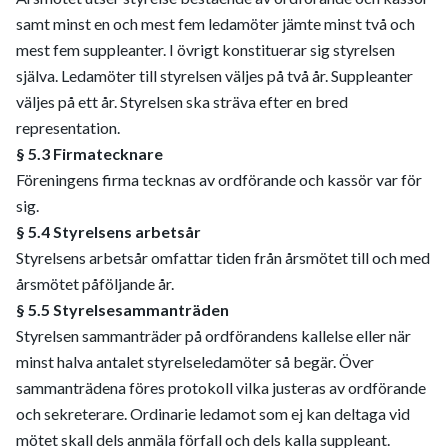
samt minst en och mest fem ledamöter jämte minst två och
mest fem suppleanter. I övrigt konstituerar sig styrelsen
själva. Ledamöter till styrelsen väljes på två år. Suppleanter
väljes på ett år. Styrelsen ska sträva efter en bred
representation.
§ 5.3 Firmatecknare
Föreningens firma tecknas av ordförande och kassör var för
sig.
§ 5.4 Styrelsens arbetsår
Styrelsens arbetsår omfattar tiden från årsmötet till och med
årsmötet påföljande år.
§ 5.5 Styrelsesammanträden
Styrelsen sammanträder på ordförandens kallelse eller när
minst halva antalet styrelseledamöter så begär.
Över
sammanträdena föres protokoll vilka justeras av ordförande
och sekreterare.
Ordinarie ledamot som ej kan deltaga vid
mötet skall dels anmäla förfall och dels kalla suppleant.