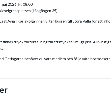
maj 2026, kl. 08:00
Wieselgrensplatsen (Långängen 35)
ast Asia i Karlskoga innan vi tar bussen till Stora Valla för att inh
innas dryck till försäljning till ett mycket rimligt pris. All vinst gå
t.
 med Getingarna behöver du vara
medlem
och följa våra bortaresere
er