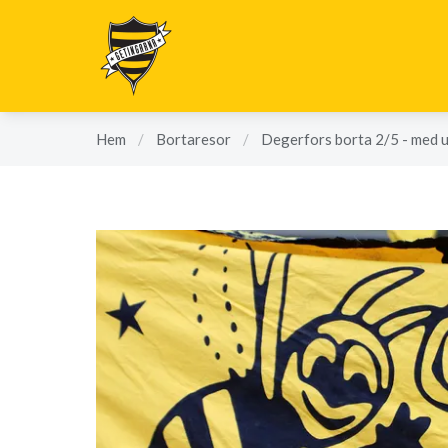
Hem
/
Bortaresor
/
Degerfors borta 2/5 - med 