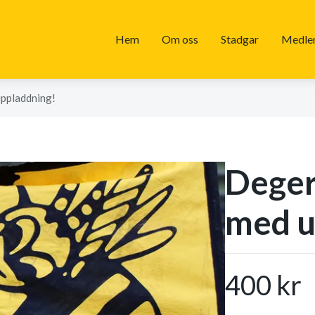
Hem
Om oss
Stadgar
Medle
uppladdning!
Deger
med u
400 kr