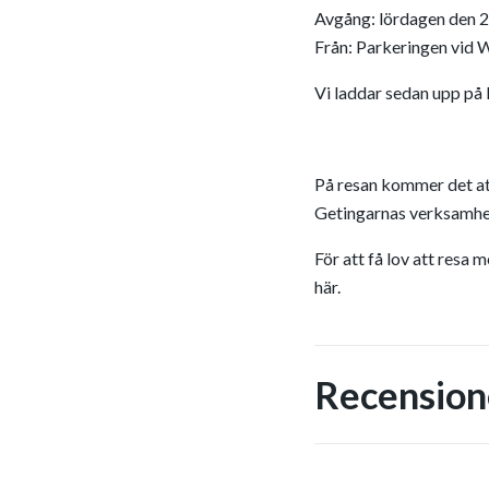
Avgång: lördagen den 2 
Från: Parkeringen vid 
Vi laddar sedan upp på E
På resan kommer det att f
Getingarnas verksamhe
För att få lov att resa
här
.
Recension