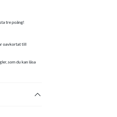
östa tre poäng!
r oavkortat till
gler, som du kan läsa